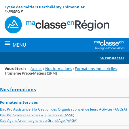
Panneau de gestion des cookies
Lycée des métiers Barthélémy Thimonnier
Menu de la rubrique
Contenu
L'ARBRESLE
MENU
Se connecter
Vous êtes ici :
Accueil
›
Nos formations
›
Formations Industrielles
›
Troisième Prépa-Métiers (3PM)
Nos formations
Formations Services
Bac Pro Assistance à la Gestion des Organisations et de leurs Activités (AGOrA)
Bac Pro Soins et services à la personne (ASSP)
Cap Agent Accompagnant au Grand Age (AAGA)