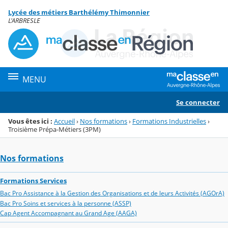
Panneau de gestion des cookies
Lycée des métiers Barthélémy Thimonnier
Menu de la rubrique
Contenu
L'ARBRESLE
MENU
Se connecter
Vous êtes ici :
Accueil
›
Nos formations
›
Formations Industrielles
›
Troisième Prépa-Métiers (3PM)
Nos formations
Formations Services
Bac Pro Assistance à la Gestion des Organisations et de leurs Activités (AGOrA)
Bac Pro Soins et services à la personne (ASSP)
Cap Agent Accompagnant au Grand Age (AAGA)