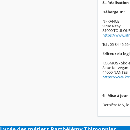
5 - Réalisatio
Hébergeur :
NFRANCE
9 rue Ritay
31000 TOULOU
https://www.nf
Tel : 05 34 45 55 
Éditeur du logic
KOSMOS - Skol
8 rue Kervégan
44000 NANTES
https://www.ko
6 - Mise à jour
Dernière MAJ le
Lycée des métiers Barthélémy Thimonnier