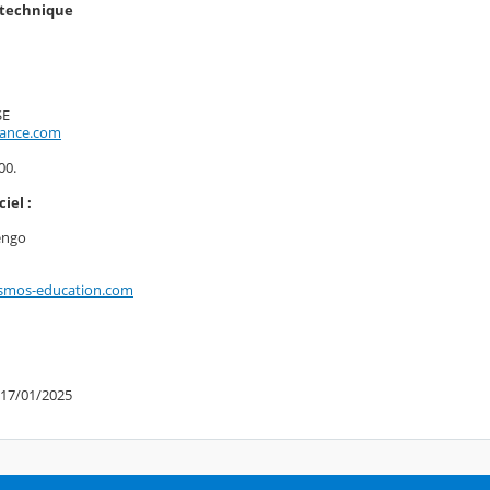
n technique
SE
rance.com
00.
iel :
engo
smos-education.com
 17/01/2025