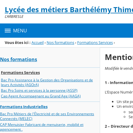
Panneau de gestion des cookies
Lycée des métiers Barthélémy Thim
Menu de la rubrique
Contenu
L'ARBRESLE
MENU
Vous êtes ici :
Accueil
›
Nos formations
›
Formations Services
›
Mentio
Nos formations
Modifiée le vend
Formations Services
Bac Pro Assistance à la Gestion des Organisations et de
1 - Informatio
leurs Activités (AGOrA)
Bac Pro Soins et services à la personne (ASSP)
L’Espace Numériq
Cap Agent Accompagnant au Grand Age (AAGA)
Un site p
Un enviro
Formations Industrielles
se
Bac Pro Métiers de l'Électricité et de ses Environnements
Se
Connectés (MELEC)
CAP Menuisier Fabricant de menuiserie, mobilié et
2 – Directeur 
agencement .