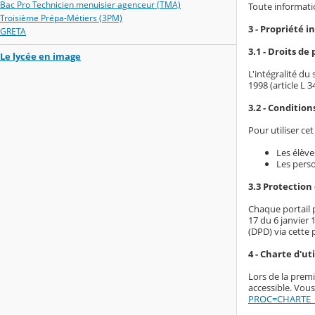
Bac Pro Technicien menuisier agenceur (TMA)
Toute informatio
Troisième Prépa-Métiers (3PM)
3 - Propriété i
GRETA
3.1 - Droits de
Le lycée en image
L'intégralité du
1998 (article L 
3.2 - Condition
Pour utiliser ce
Les élève
Les perso
3.3 Protection
Chaque portail p
17 du 6 janvier 
(DPD) via cette 
4 - Charte d'ut
Lors de la premi
accessible. Vous
PROC=CHARTE_