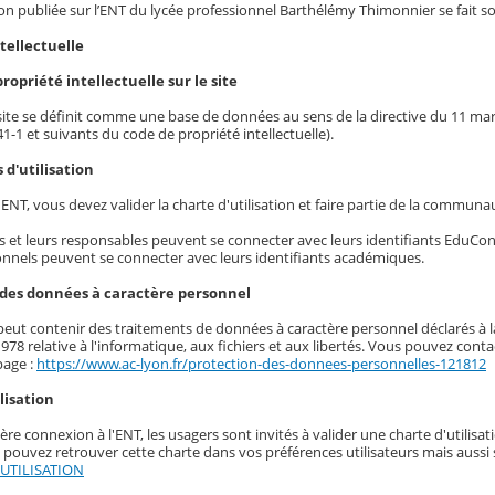
n publiée sur l’ENT du lycée professionnel Barthélémy Thimonnier se fait sou
ntellectuelle
 propriété intellectuelle sur le site
 site se définit comme une base de données au sens de la directive du 11 mars 
341-1 et suivants du code de propriété intellectuelle).
s d'utilisation
t ENT, vous devez valider la charte d'utilisation et faire partie de la commun
s et leurs responsables peuvent se connecter avec leurs identifiants EduCo
nnels peuvent se connecter avec leurs identifiants académiques.
 des données à caractère personnel
eut contenir des traitements de données à caractère personnel déclarés à la 
1978 relative à l'informatique, aux fichiers et aux libertés. Vous pouvez con
page :
https://www.ac-lyon.fr/protection-des-donnees-personnelles-121812
ilisation
ère connexion à l'ENT, les usagers sont invités à valider une charte d'utilisa
 pouvez retrouver cette charte dans vos préférences utilisateurs mais aussi 
UTILISATION