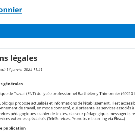
onnier
ns légales
redi 17 janvier 2025 11:51
ns générales
ue de Travail (ENT) du lycée professionnel Barthélémy Thimonnier (69210 l’A
ublic qui propose actualités et informations de l’établissement. Il est accessi
nnement de travail, en mode connecté, qui présente les services associés à c
rvices pédagogiques : cahier de textes, classeur pédagogique, messagerie, r
rvices externes spécialisés (TéléServices, Pronote, e-Learning via Éléa...)
de publication