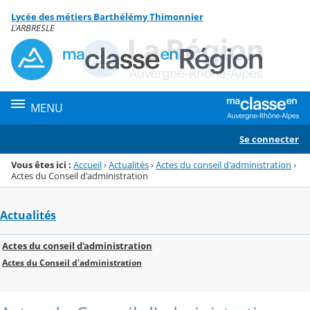
Panneau de gestion des cookies
Lycée des métiers Barthélémy Thimonnier
Menu de la rubrique
Contenu
L'ARBRESLE
MENU
Se connecter
Vous êtes ici :
Accueil
›
Actualités
›
Actes du conseil d'administration
›
Actes du Conseil d'administration
Actualités
Actes du conseil d'administration
Actes du Conseil d'administration