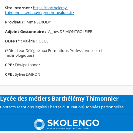
Site internet :
https://barthelemy-
thimonnier.ent.auvergnerhonealpes.fr/
Proviseur :
Mme SERODY
Adjoint Gestonnaire :
Agnès DE MONTGOLFIER
DDFPT* :
Valérie HOUEL
(*
Directeur Délégué aux Formations Professionnelles et
Technologiques)
CPE :
Edwige Ibanez
CPE :
Sylvie DAIRON
Lycée des métiers Barthélémy Thimonnier
Contacts
Mentions légales
Chartes d'utilisation
Données personnelles