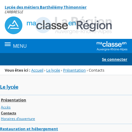
Panneau de gestion des cookies
Lycée des métiers Barthélémy Thimonnier
Menu de la rubrique
Contenu
L'ARBRESLE
MENU
Se connecter
Vous êtes ici :
Accueil
›
Le lycée
›
Présentation
›
Contacts
Le lycée
Présentation
Accès
Contacts
Horaires d'ouverture
Restauration et hébergement