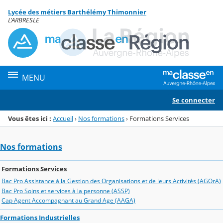
Panneau de gestion des cookies
Lycée des métiers Barthélémy Thimonnier
Menu de la rubrique
Contenu
L'ARBRESLE
MENU
Se connecter
Vous êtes ici :
Accueil
›
Nos formations
›
Formations Services
Nos formations
Formations Services
Bac Pro Assistance à la Gestion des Organisations et de leurs Activités (AGOrA)
Bac Pro Soins et services à la personne (ASSP)
Cap Agent Accompagnant au Grand Age (AAGA)
Formations Industrielles