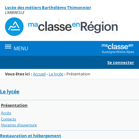
Panneau de gestion des cookies
Lycée des métiers Barthélémy Thimonnier
Menu de la rubrique
Contenu
L'ARBRESLE
MENU
Se connecter
Vous êtes ici :
Accueil
›
Le lycée
›
Présentation
Le lycée
Présentation
Accès
Contacts
Horaires d'ouverture
Restauration et hébergement