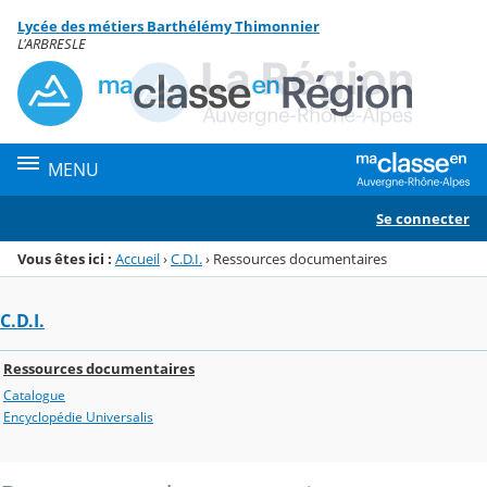
Panneau de gestion des cookies
Lycée des métiers Barthélémy Thimonnier
Menu de la rubrique
Contenu
L'ARBRESLE
MENU
Se connecter
Vous êtes ici :
Accueil
›
C.D.I.
›
Ressources documentaires
C.D.I.
Ressources documentaires
Catalogue
Encyclopédie Universalis