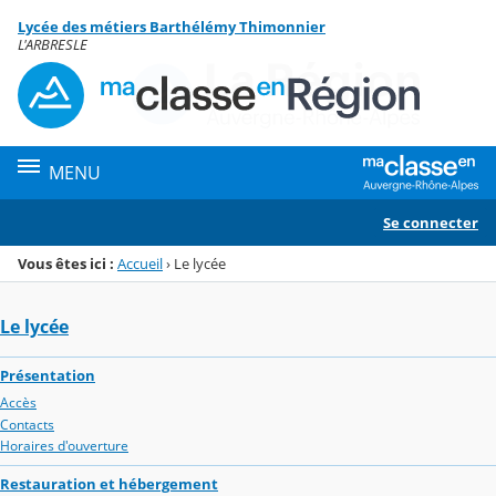
Panneau de gestion des cookies
Lycée des métiers Barthélémy Thimonnier
Menu de la rubrique
Contenu
L'ARBRESLE
MENU
Se connecter
Vous êtes ici :
Accueil
›
Le lycée
Le lycée
Présentation
Accès
Contacts
Horaires d'ouverture
Restauration et hébergement