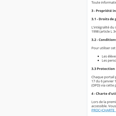
Toute informatio
3 - Propriété i
3.1 - Droits de
L'intégralité du
1998 (article L 
3.2 - Condition
Pour utiliser ce
Les élève
Les perso
3.3 Protection
Chaque portail p
17 du 6 janvier 
(DPD) via cette 
4 - Charte d'ut
Lors de la premi
accessible. Vous
PROC=CHARTE_