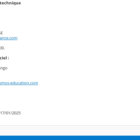
n technique
SE
rance.com
00.
iel :
engo
smos-education.com
 17/01/2025