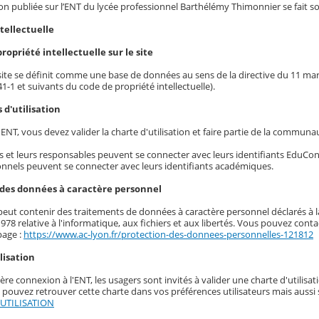
n publiée sur l’ENT du lycée professionnel Barthélémy Thimonnier se fait sou
ntellectuelle
 propriété intellectuelle sur le site
 site se définit comme une base de données au sens de la directive du 11 mars 
341-1 et suivants du code de propriété intellectuelle).
s d'utilisation
t ENT, vous devez valider la charte d'utilisation et faire partie de la commun
s et leurs responsables peuvent se connecter avec leurs identifiants EduCo
nnels peuvent se connecter avec leurs identifiants académiques.
 des données à caractère personnel
eut contenir des traitements de données à caractère personnel déclarés à la 
1978 relative à l'informatique, aux fichiers et aux libertés. Vous pouvez con
page :
https://www.ac-lyon.fr/protection-des-donnees-personnelles-121812
ilisation
ère connexion à l'ENT, les usagers sont invités à valider une charte d'utilisa
 pouvez retrouver cette charte dans vos préférences utilisateurs mais aussi 
UTILISATION