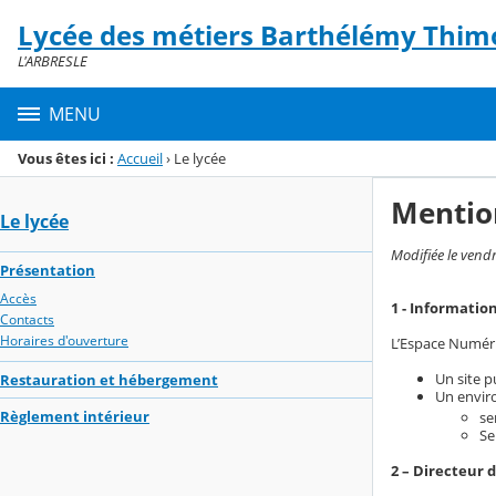
Panneau de gestion des cookies
Lycée des métiers Barthélémy Thim
Menu de la rubrique
Contenu
L'ARBRESLE
MENU
Vous êtes ici :
Accueil
›
Le lycée
Mentio
Le lycée
Modifiée le vend
Présentation
Accès
1 - Informatio
Contacts
Horaires d'ouverture
L’Espace Numériq
Un site p
Restauration et hébergement
Un enviro
Règlement intérieur
se
Se
2 – Directeur 