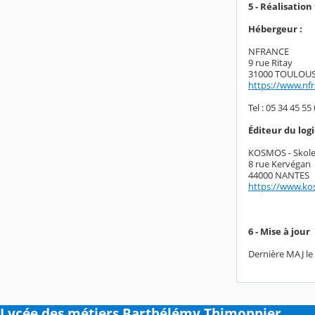
5 - Réalisatio
Hébergeur :
NFRANCE
9 rue Ritay
31000 TOULOU
https://www.nf
Tel : 05 34 45 55 
Éditeur du logic
KOSMOS - Skol
8 rue Kervégan
44000 NANTES
https://www.ko
6 - Mise à jour
Dernière MAJ le
Lycée des métiers Barthélémy Thimonnier