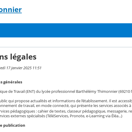
onnier
ns légales
redi 17 janvier 2025 11:51
ns générales
ue de Travail (ENT) du lycée professionnel Barthélémy Thimonnier (69210 l’A
ublic qui propose actualités et informations de l’établissement. Il est accessi
nnement de travail, en mode connecté, qui présente les services associés à c
rvices pédagogiques : cahier de textes, classeur pédagogique, messagerie, r
rvices externes spécialisés (TéléServices, Pronote, e-Learning via Éléa...)
de publication